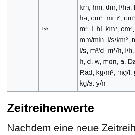
km, hm, dm, l/ha, 
ha, cm², mm², dm²
m³, l, hl, km³, cm
Unit
mm/min, l/s/km², m
l/s, m³/d, m³/h, l/h,
h, d, w, mon, a, D
Rad, kg/m³, mg/l, g
kg/s, y/n
Zeitreihenwerte
Nachdem eine neue Zeitreihe 