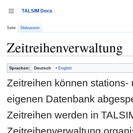
Zum
Inhalt
TALSIM Docs
springen
Seitenleiste umschalten
Seite
Diskussion
Zeitreihenverwaltung
Sprachen:
Deutsch
English
Zeitreihen können stations-
eigenen Datenbank abgespe
Zeitreihen werden in TALSI
Zeitreihenverwaltung organi