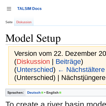
Zum
Inhalt
TALSIM Docs
springen
Seitenleiste umschalten
Seite
Diskussion
Model Setup
Version vom 22. Dezember 20
(
Diskussion
|
Beiträge
)
(
Unterschied
)
← Nächstältere
(Unterschied) | Nächstjünger
Sprachen:
Deutsch
English
To create a river basin model