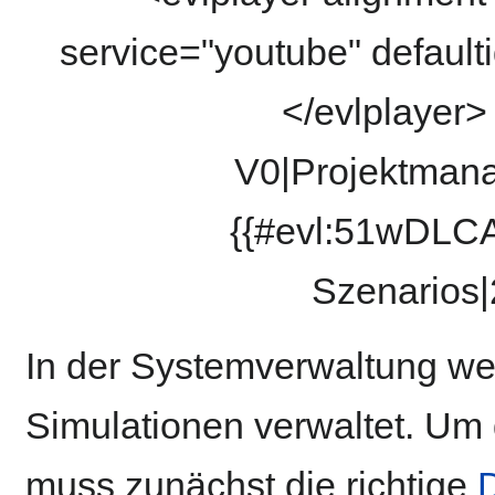
service="youtube" defaul
</evlplayer
V0|Projektmana
{{#evl:51wDLCA
Szenarios|
In der Systemverwaltung wer
Simulationen verwaltet. Um 
muss zunächst die richtige